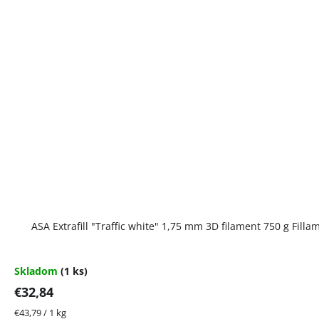
ASA Extrafill "Traffic white" 1,75 mm 3D filament 750 g Fill
Skladom
(1 ks)
€32,84
Jednotková
€43,79 / 1 kg