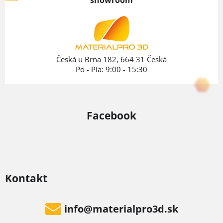
ä
t
i
e
Česká u Brna 182, 664 31 Česká
Po - Pia: 9:00 - 15:30
Facebook
Kontakt
info
@
materialpro3d.sk