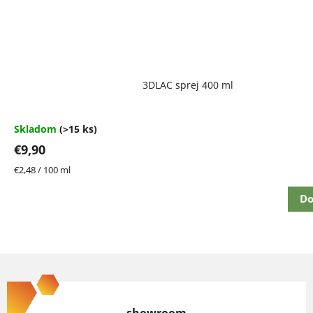
Priemerné
3DLAC sprej 400 ml
hodnotenie
produktu
je
4,7
Skladom
(>15 ks)
z
€9,90
5
hviezdičiek.
Jednotková
€2,48 / 100 ml
cena:
Do
Z
á
p
showroom