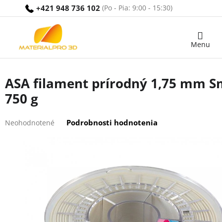
Prejsť
+421 948 736 102
na
obsah
Nákupný
košík
ASA filament prírodný 1,75 mm Sm
750 g
Priemerné
Podrobnosti hodnotenia
Neohodnotené
hodnotenie
produktu
je
0,0
z
5
hviezdičiek.