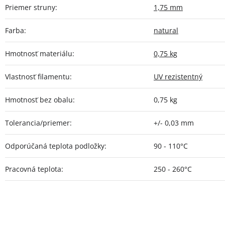
Priemer struny
:
1,75 mm
Farba
:
natural
Hmotnosť materiálu
:
0,75 kg
Vlastnosť filamentu
:
UV rezistentný
Hmotnosť bez obalu
:
0,75 kg
Tolerancia/priemer
:
+/- 0,03 mm
Odporúčaná teplota podložky
:
90 - 110°C
Pracovná teplota
:
250 - 260°C