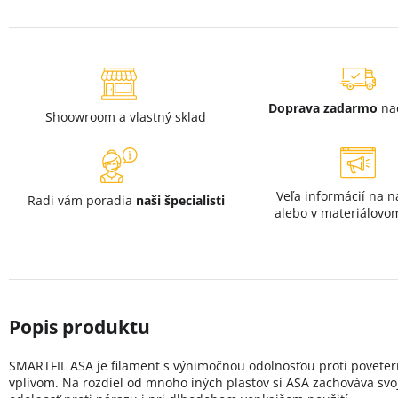
Doprava zadarmo
na
Shoowroom
a
vlastný sklad
Veľa informácií na 
Radi vám poradia
naši špecialisti
alebo v
materiálovom
SMARTFIL ASA je filament s výnimočnou odolnosťou proti povete
vplivom. Na rozdiel od mnoho iných plastov si ASA zachováva svo