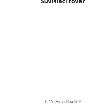
Súvisiaci tovar
Teflónová hadička
PTFE