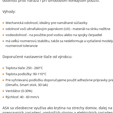
odolnosť proti nárazu i pri dlhodobom vonkajšom použití.
Výhody:
Mechanická odolnosť
, ideálny pre namáhané súčiastky
odolnosť voči ultrafialovým paprskom (UV) - materiál na slnku nežltne
vodeodolnosť - na použitie pod vodou alebo na spojky čerpadiel
má veľkú rozmerovú stabilitu, takže sa nedeformuje a vytlačené model
rozmerové tolerancie
Doporučené nastavenie tlače od výrobcu:
Teplota tlače: 250 - 260°C
Teplota podložky: 90-110°C
Pre vyhrievanú podložku doporučujeme použiť adhezívne prípravky pre
(Dimafix, Smart stick, 3D lak)
Ventilátor (0-30%)
Rýchlosť: 40 - 60 mm/s
ASA sa všeobecne využíva ako krytina na strechy domov, ďalej na 
prepravných zariadení, vonkajších strojov a elektrických zariaden