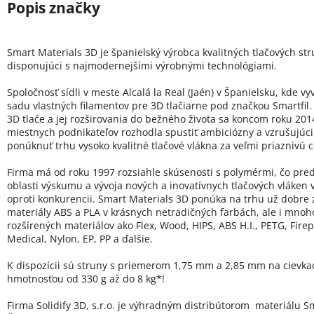
Smart Materials 3D je španielský výrobca kvalitných tlačových st
disponujúci s najmodernejšími výrobnými technológiami.
Spoločnosť sídli v meste Alcalá la Real (Jaén) v Španielsku, kde vy
sadu vlastných filamentov pre 3D tlačiarne pod značkou Smartfil.
3D tlače a jej rozširovania do bežného života sa koncom roku 20
miestnych podnikateľov rozhodla spustiť ambiciózny a vzrušujúci 
ponúknuť trhu vysoko kvalitné tlačové vlákna za veľmi priaznivú 
Firma má od roku 1997 rozsiahle skúsenosti s polymérmi, čo pred
oblasti výskumu a vývoja nových a inovatívnych tlačových vláken
oproti konkurencii. Smart Materials 3D ponúka na trhu už dobre
materiály ABS a PLA v krásnych netradičných farbách, ale i mno
rozšírených materiálov ako Flex, Wood, HIPS, ABS H.I., PETG, Firep
Medical, Nylon, EP, PP a ďalšie.
K dispozícii sú struny s priemerom 1,75 mm a 2,85 mm na cievka
hmotnosťou od 330 g až do 8 kg*!
Firma Solidify 3D, s.r.o. je výhradným distribútorom materiálu Sm