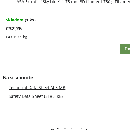
ASA Extrafill "Sky blue" 1,75 mm 3D filament 750 g Fillam
Skladom
(1 ks)
€32,26
Jednotková
€43,01 / 1 kg
cena:
Do
Technical Data Sheet (4.5 MB)
Safety Data Sheet (518.3 kB)