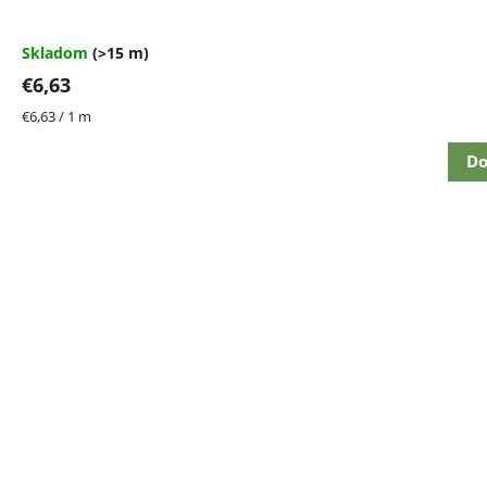
Skladom
(>15 m)
€6,63
Jednotková
€6,63 / 1 m
cena:
Do