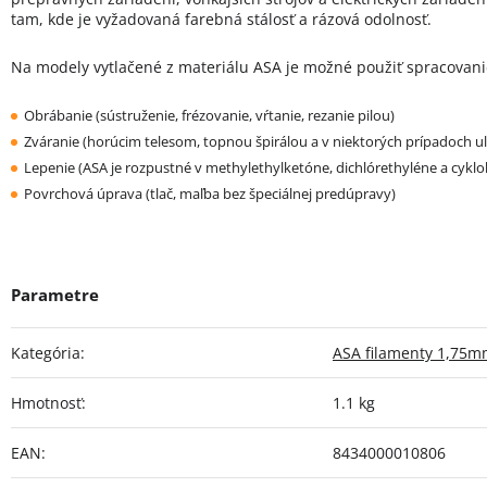
tam, kde je vyžadovaná farebná stálosť a rázová odolnosť.
Na modely vytlačené z materiálu ASA je možné použiť spracovani
Obrábanie (sústruženie, frézovanie, vŕtanie, rezanie pilou)
Zváranie (horúcim telesom, topnou špirálou a v niektorých prípadoch 
Lepenie (ASA je rozpustné v methylethylketóne, dichlórethyléne a cyk
Povrchová úprava (tlač, maľba bez špeciálnej predúpravy)
Kategória
:
ASA filamenty 1,75
Hmotnosť
:
1.1 kg
EAN
:
8434000010806