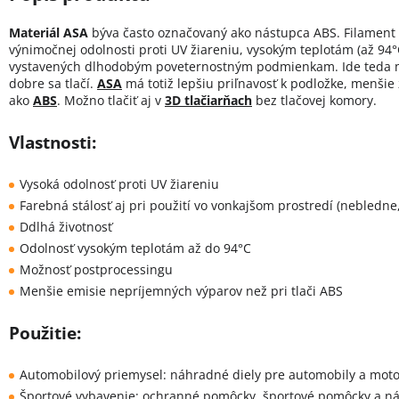
Materiál ASA
býva často označovaný ako nástupca ABS. Filamen
výnimočnej odolnosti proti UV žiareniu, vysokým teplotám (až 94°C
vystavených dlhodobým poveternostným podmienkam. Ide teda ma
dobre sa tlačí.
ASA
má totiž lepšiu priľnavosť k podložke, menšie 
ako
ABS
. Možno tlačiť aj v
3D tlačiarňach
bez tlačovej komory.
Vlastnosti:
Vysoká odolnosť proti UV žiareniu
Farebná stálosť aj pri použití vo vonkajšom prostredí (nebledne
Ddlhá životnosť
Odolnosť vysokým teplotám až do 94°C
Možnosť postprocessingu
Menšie emisie nepríjemných výparov než pri tlači ABS
Použitie:
Automobilový priemysel: náhradné diely pre automobily a moto
Športové vybavenie: ochranné pomôcky, športové pomôcky a ná