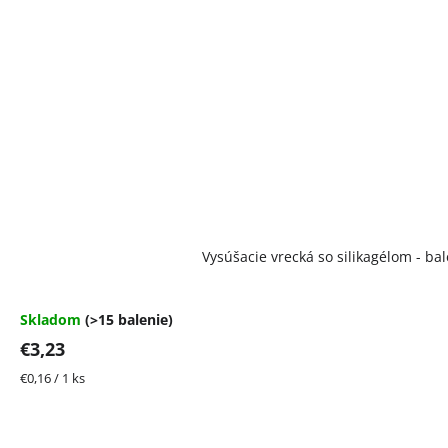
Vysúšacie vrecká so silikagélom - bal
Skladom
(>15 balenie)
€3,23
Jednotková
€0,16 / 1 ks
cena: