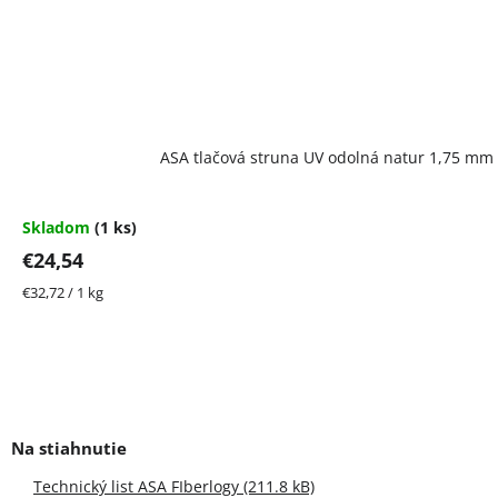
ASA tlačová struna UV odolná natur 1,75 mm
Skladom
(1 ks)
€24,54
Jednotková
€32,72 / 1 kg
cena:
Technický list ASA FIberlogy (211.8 kB)