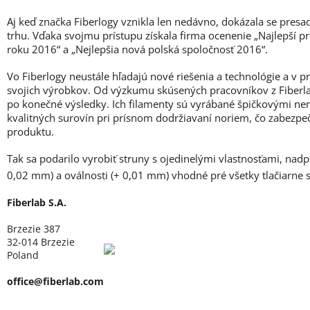
Aj keď značka Fiberlogy vznikla len nedávno, dokázala se presa
trhu. Vďaka svojmu prístupu získala firma ocenenie „Najlepší p
roku 2016“ a „Nejlepšia nová polská spoločnosť 2016“.
Vo Fiberlogy neustále hľadajú nové riešenia a technológie a v 
svojich výrobkov. Od výzkumu skúsených pracovníkov z Fiberlab
po konečné výsledky. Ich filamenty sú vyrábané špičkovými ne
kvalitných surovín pri prísnom dodržiavaní noriem, čo zabezpe
produktu.
Tak sa podarilo vyrobiť struny s ojedinelými vlastnosťami, nad
0,02 mm) a oválnosti (+ 0,01 mm) vhodné pré všetky tlačiarne
Fiberlab S.A.
Brzezie 387
32-014 Brzezie
Poland
office@fiberlab.com