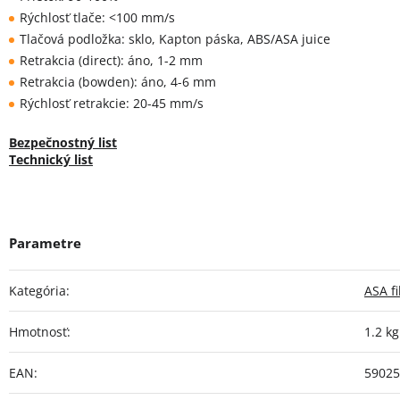
Rýchlosť tlače: <100 mm/s
Tlačová podložka: sklo, Kapton páska, ABS/ASA juice
Retrakcia (direct): áno, 1-2 mm
Retrakcia (bowden): áno, 4-6 mm
Rýchlosť retrakcie: 20-45 mm/s
Bezpečnostný list
Technický list
Kategória
:
ASA f
Hmotnosť
:
1.2 kg
EAN
:
59025