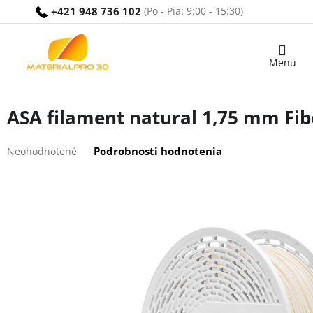
Prejsť
+421 948 736 102
na
obsah
Nákupný
košík
ASA filament natural 1,75 mm Fib
Priemerné
Podrobnosti hodnotenia
Neohodnotené
hodnotenie
produktu
je
0,0
z
5
hviezdičiek.