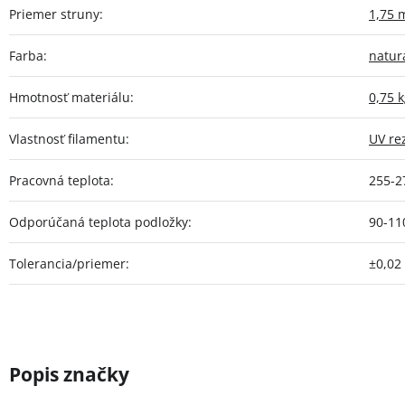
Priemer struny
:
1,75
Farba
:
natur
Hmotnosť materiálu
:
0,75 
Vlastnosť filamentu
:
UV re
Pracovná teplota
:
255-2
Odporúčaná teplota podložky
:
90-11
Tolerancia/priemer
:
±0,0