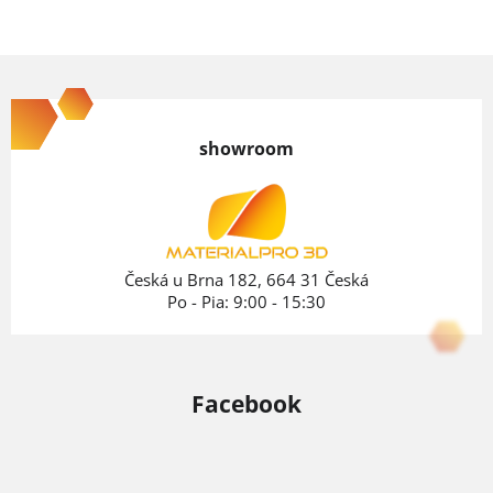
Z
á
p
showroom
ä
t
i
e
Česká u Brna 182, 664 31 Česká
Po - Pia: 9:00 - 15:30
Facebook