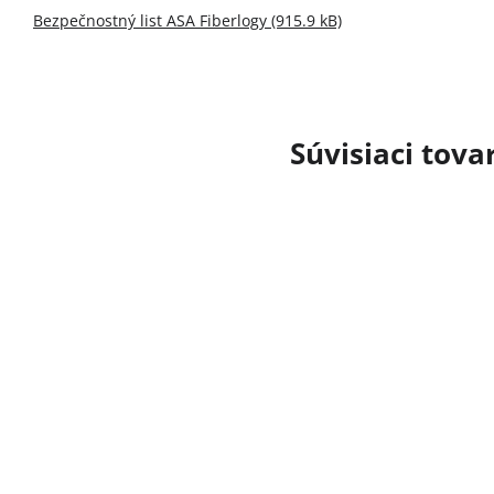
Bezpečnostný list ASA Fiberlogy (915.9 kB)
Súvisiaci tova