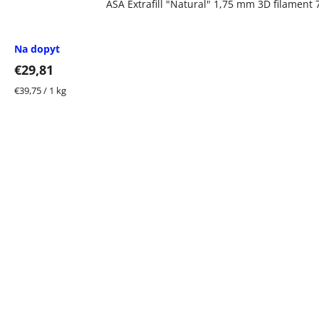
ASA Extrafill "Natural" 1,75 mm 3D filament
Na dopyt
€29,81
Jednotková
€39,75 / 1 kg
cena: