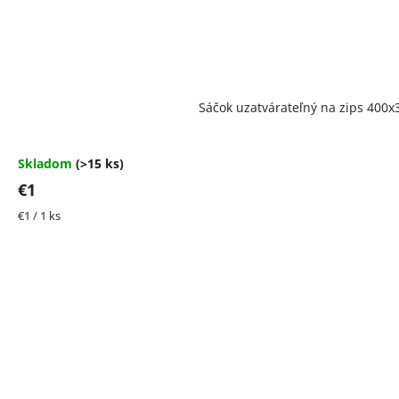
Priemerné
Sáčok uzatvárateľný na zips 40
hodnotenie
produktu
je
4,5
Skladom
(>15 ks)
z
€1
5
hviezdičiek.
Jednotková
€1 / 1 ks
cena: