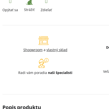
Strážiť
Opýtať sa
Zdieľať
D
Shoowroom
a
vlastný sklad
Veľ
Radi vám poradia
naši špecialisti