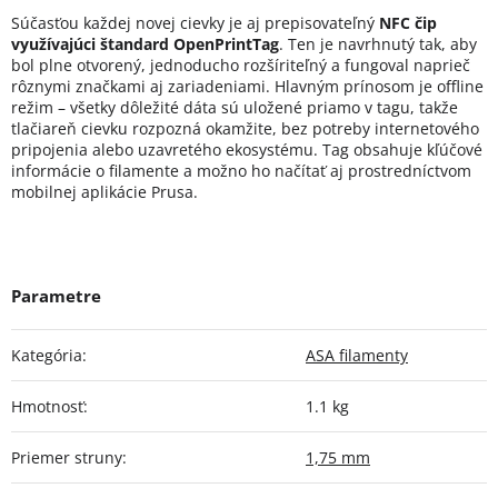
Súčasťou každej novej cievky je aj prepisovateľný
NFC čip
využívajúci štandard OpenPrintTag
. Ten je navrhnutý tak, aby
bol plne otvorený, jednoducho rozšíriteľný a fungoval naprieč
rôznymi značkami aj zariadeniami. Hlavným prínosom je offline
režim – všetky dôležité dáta sú uložené priamo v tagu, takže
tlačiareň cievku rozpozná okamžite, bez potreby internetového
pripojenia alebo uzavretého ekosystému. Tag obsahuje kľúčové
informácie o filamente a možno ho načítať aj prostredníctvom
mobilnej aplikácie Prusa.
Kategória
:
ASA filamenty
Hmotnosť
:
1.1 kg
Priemer struny
:
1,75 mm