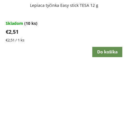
Lepiaca tyčinka Easy stick TESA 12 g
Skladom
(10 ks)
€2,51
Jednotková
€2,51 / 1 ks
cena:
Do košíka