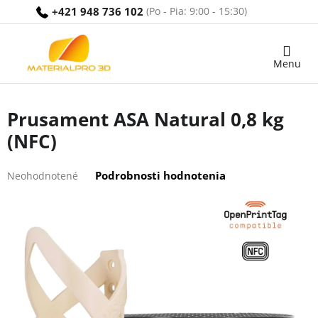
Prejsť
+421 948 736 102
na
obsah
Nákupný
košík
Prusament ASA Natural 0,8 kg
(NFC)
Priemerné
Podrobnosti hodnotenia
Neohodnotené
hodnotenie
produktu
je
0,0
z
5
hviezdičiek.