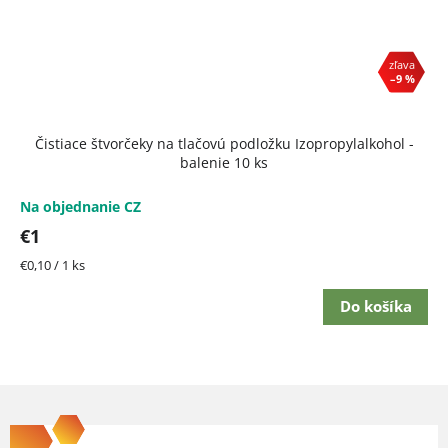
–9 %
Čistiace štvorčeky na tlačovú podložku Izopropylalkohol -
balenie 10 ks
Na objednanie CZ
€1
Jednotková
€0,10 / 1 ks
cena:
Do košíka
Z
á