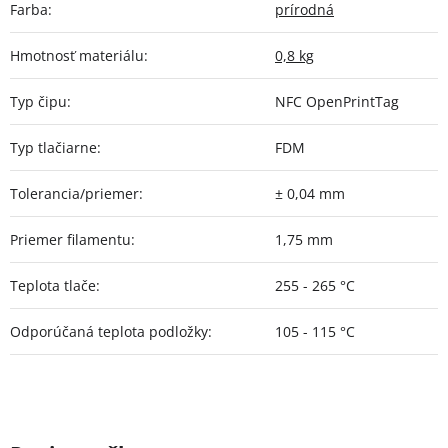
Farba
:
prírodná
Hmotnosť materiálu
:
0,8 kg
Typ čipu
:
NFC OpenPrintTag
Typ tlačiarne
:
FDM
Tolerancia/priemer
:
± 0,04 mm
Priemer filamentu
:
1,75 mm
Teplota tlače
:
255 - 265 °C
Odporúčaná teplota podložky
:
105 - 115 °C