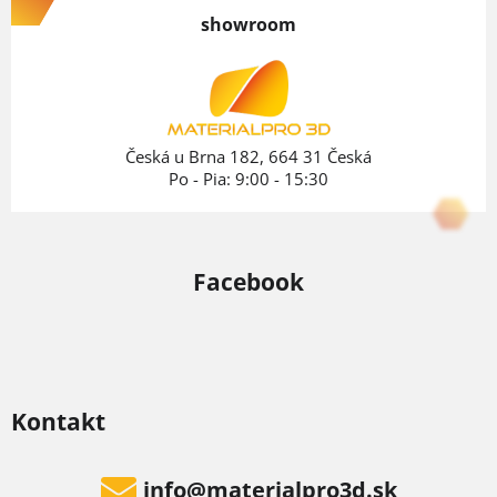
p
showroom
ä
t
i
e
Česká u Brna 182, 664 31 Česká
Po - Pia: 9:00 - 15:30
Facebook
Kontakt
info
@
materialpro3d.sk