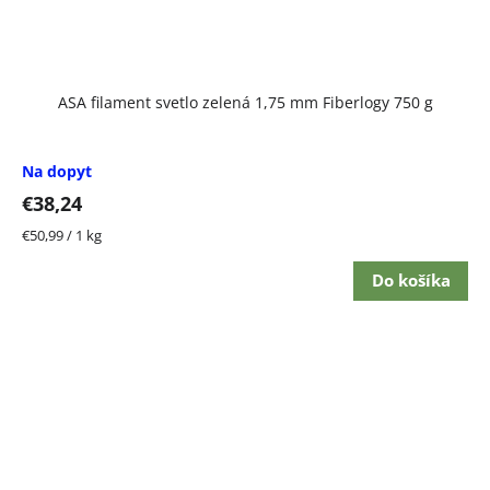
ASA filament svetlo zelená 1,75 mm Fiberlogy 750 g
Na dopyt
€38,24
Jednotková
€50,99 / 1 kg
cena:
Do košíka