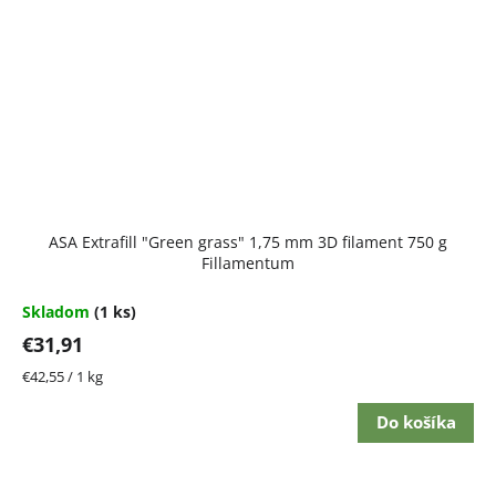
ASA Extrafill "Green grass" 1,75 mm 3D filament 750 g
Fillamentum
Skladom
(1 ks)
€31,91
Jednotková
€42,55 / 1 kg
cena:
Do košíka