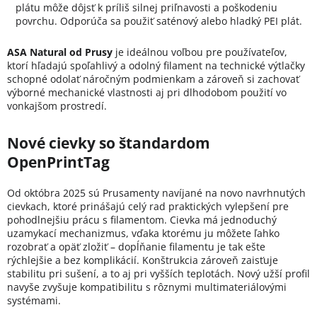
plátu môže dôjsť k príliš silnej priľnavosti a poškodeniu
povrchu. Odporúča sa použiť saténový alebo hladký PEI plát.
ASA Natural od Prusy
je ideálnou voľbou pre používateľov,
ktorí hľadajú spoľahlivý a odolný filament na technické výtlačky
schopné odolať náročným podmienkam a zároveň si zachovať
výborné mechanické vlastnosti aj pri dlhodobom použití vo
vonkajšom prostredí.
Nové cievky so štandardom
OpenPrintTag
Od októbra 2025 sú Prusamenty navíjané na novo navrhnutých
cievkach, ktoré prinášajú celý rad praktických vylepšení pre
pohodlnejšiu prácu s filamentom. Cievka má jednoduchý
uzamykací mechanizmus, vďaka ktorému ju môžete ľahko
rozobrať a opäť zložiť – dopĺňanie filamentu je tak ešte
rýchlejšie a bez komplikácií. Konštrukcia zároveň zaisťuje
stabilitu pri sušení, a to aj pri vyšších teplotách. Nový užší profil
navyše zvyšuje kompatibilitu s rôznymi multimateriálovými
systémami.