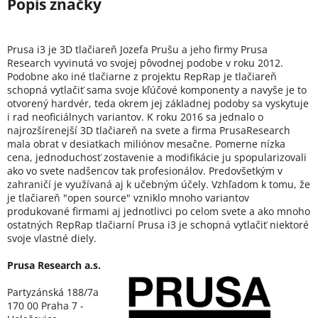
Prusa i3 je 3D tlačiareň Jozefa Prušu a jeho firmy Prusa
Research vyvinutá vo svojej pôvodnej podobe v roku 2012.
Podobne ako iné tlačiarne z projektu RepRap je tlačiareň
schopná vytlačiť sama svoje kľúčové komponenty a navyše je to
otvorený hardvér, teda okrem jej základnej podoby sa vyskytuje
i rad neoficiálnych variantov. K roku 2016 sa jednalo o
najrozšírenejší 3D tlačiareň na svete a firma PrusaResearch
mala obrat v desiatkach miliónov mesačne. Pomerne nízka
cena, jednoduchosť zostavenie a modifikácie ju spopularizovali
ako vo svete nadšencov tak profesionálov. Predovšetkým v
zahraničí je využívaná aj k učebným účely. Vzhľadom k tomu, že
je tlačiareň "open source" vzniklo mnoho variantov
produkované firmami aj jednotlivci po celom svete a ako mnoho
ostatných RepRap tlačiarní Prusa i3 je schopná vytlačiť niektoré
svoje vlastné diely.
Prusa Research a.s.
Partyzánská 188/7a
170 00 Praha 7 -