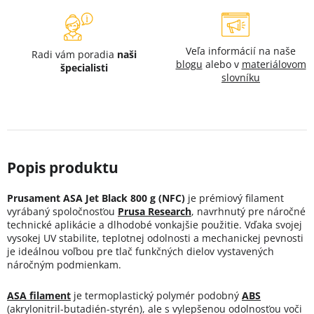
Veľa informácií na naše
Radi vám poradia
naši
blogu
alebo v
materiálovom
špecialisti
slovníku
Prusament ASA Jet Black 800 g (NFC)
je prémiový filament
vyrábaný spoločnosťou
Prusa Research
, navrhnutý pre náročné
technické aplikácie a dlhodobé vonkajšie použitie. Vďaka svojej
vysokej UV stabilite, teplotnej odolnosti a mechanickej pevnosti
je ideálnou voľbou pre tlač funkčných dielov vystavených
náročným podmienkam.
ASA filament
je termoplastický polymér podobný
ABS
(akrylonitril-butadién-styrén), ale s vylepšenou odolnosťou voči