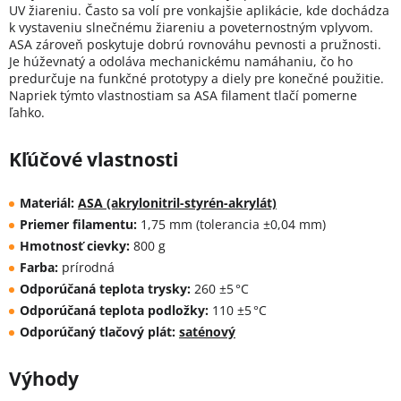
UV žiareniu. Často sa volí pre vonkajšie aplikácie, kde dochádza
k vystaveniu slnečnému žiareniu a poveternostným vplyvom.
ASA zároveň poskytuje dobrú rovnováhu pevnosti a pružnosti.
Je húževnatý a odoláva mechanickému namáhaniu, čo ho
predurčuje na funkčné prototypy a diely pre konečné použitie.
Napriek týmto vlastnostiam sa ASA filament tlačí pomerne
ľahko.
Kľúčové vlastnosti
Materiál:
ASA (akrylonitril-styrén-akrylát)
Priemer filamentu:
1,75 mm (tolerancia ±0,04 mm)
Hmotnosť cievky:
800 g
Farba:
prírodná
Odporúčaná teplota trysky:
260 ±5 °C
Odporúčaná teplota podložky:
110 ±5 °C
Odporúčaný tlačový plát:
saténový
Výhody