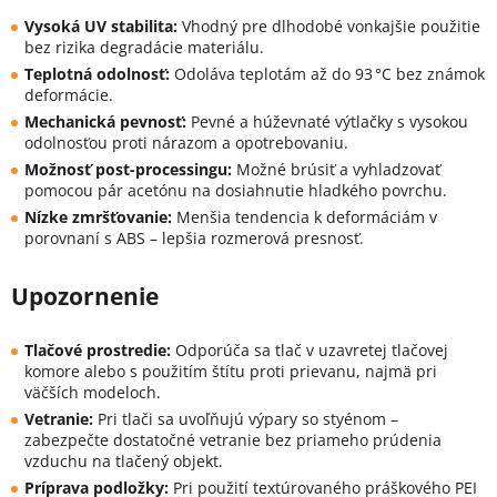
Vysoká UV stabilita:
Vhodný pre dlhodobé vonkajšie použitie
bez rizika degradácie materiálu.
Teplotná odolnosť:
Odoláva teplotám až do 93 °C bez známok
deformácie.
Mechanická pevnosť:
Pevné a húževnaté výtlačky s vysokou
odolnosťou proti nárazom a opotrebovaniu.
Možnosť post-processingu:
Možné brúsiť a vyhladzovať
pomocou pár acetónu na dosiahnutie hladkého povrchu.
Nízke zmršťovanie:
Menšia tendencia k deformáciám v
porovnaní s ABS – lepšia rozmerová presnosť.
Upozornenie
Tlačové prostredie:
Odporúča sa tlač v uzavretej tlačovej
komore alebo s použitím štítu proti prievanu, najmä pri
väčších modeloch.
Vetranie:
Pri tlači sa uvoľňujú výpary so styénom –
zabezpečte dostatočné vetranie bez priameho prúdenia
vzduchu na tlačený objekt.
Príprava podložky:
Pri použití textúrovaného práškového PEI