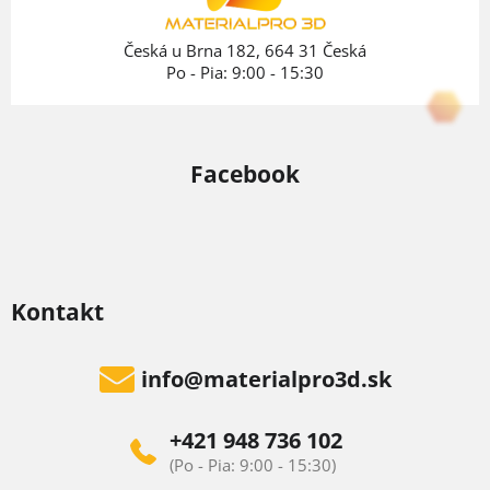
i
e
Česká u Brna 182, 664 31 Česká
Po - Pia: 9:00 - 15:30
Facebook
Kontakt
info
@
materialpro3d.sk
+421 948 736 102