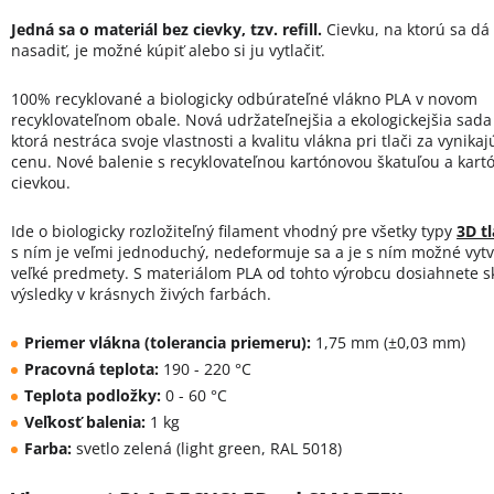
Jedná sa o materiál bez cievky, tzv. refill.
Cievku, na ktorú sa dá
nasadiť, je možné kúpiť alebo si ju vytlačiť.
100% recyklované a biologicky odbúrateľné vlákno PLA v novom
recyklovateľnom obale. Nová udržateľnejšia a ekologickejšia sada
ktorá nestráca svoje vlastnosti a kvalitu vlákna pri tlači za vynika
cenu. Nové balenie s recyklovateľnou kartónovou škatuľou a kar
cievkou.
Ide o biologicky rozložiteľný filament vhodný pre všetky typy
3D tl
s ním je veľmi jednoduchý, nedeformuje sa a je s ním možné vytv
veľké predmety. S materiálom PLA od tohto výrobcu dosiahnete s
výsledky v krásnych živých farbách.
Priemer vlákna (tolerancia priemeru):
1,75 mm (±0,03 mm)
Pracovná teplota:
190 - 220 °C
Teplota podložky:
0 - 60 °C
Veľkosť balenia:
1 kg
Farba:
svetlo zelená (light green, RAL 5018)