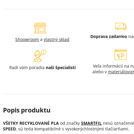
Doprava zadarmo
na
Shoowroom
a
vlastný sklad
Veľa informácií na 
Radi vám poradia
naši špecialisti
alebo v
materiálovom
VŠETKY RECYKLOVANÉ PLA
od značky
SMARTFIL
nesú označeni
SPEED
, sú teda kompatibilné s vysokorýchlostnými tlačiarňami.