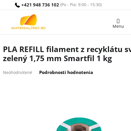
Prejsť
+421 948 736 102
na
obsah
Nákupný
košík
PLA REFILL filament z recyklátu s
zelený 1,75 mm Smartfil 1 kg
Priemerné
Podrobnosti hodnotenia
Neohodnotené
hodnotenie
produktu
je
0,0
z
5
hviezdičiek.