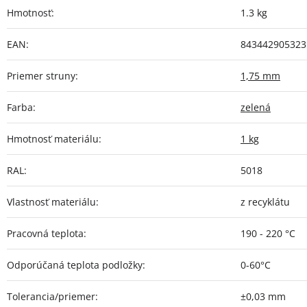
Hmotnosť
:
1.3 kg
EAN
:
843442905323
Priemer struny
:
1,75 mm
Farba
:
zelená
Hmotnosť materiálu
:
1 kg
RAL
:
5018
Vlastnosť materiálu
:
z recyklátu
Pracovná teplota
:
190 - 220 °C
Odporúčaná teplota podložky
:
0-60°C
Tolerancia/priemer
:
±0,03 mm