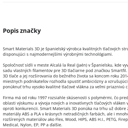
Smart Materials 3D je španielský výrobca kvalitných tlačových st
disponujúci s najmodernejšími výrobnými technológiami.
Spoločnosť sídli v meste Alcalá la Real (Jaén) v Španielsku, kde vy
sadu vlastných filamentov pre 3D tlačiarne pod značkou Smartfil.
3D tlače a jej rozširovania do bežného života sa koncom roku 20
miestnych podnikateľov rozhodla spustiť ambiciózny a vzrušujúci 
ponúknuť trhu vysoko kvalitné tlačové vlákna za veľmi priaznivú 
Firma má od roku 1997 rozsiahle skúsenosti s polymérmi, čo pred
oblasti výskumu a vývoja nových a inovatívnych tlačových vláken
oproti konkurencii. Smart Materials 3D ponúka na trhu už dobre
materiály ABS a PLA v krásnych netradičných farbách, ale i mno
rozšírených materiálov ako Flex, Wood, HIPS, ABS H.I., PETG, Firep
Medical, Nylon, EP, PP a ďalšie.