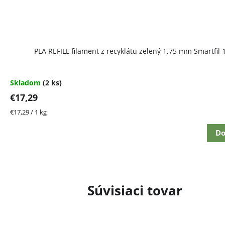
PLA REFILL filament z recyklátu zelený 1,75 mm Smartfil 
Skladom
(2 ks)
€17,29
Jednotková
€17,29 / 1 kg
cena:
Do
Súvisiaci tovar