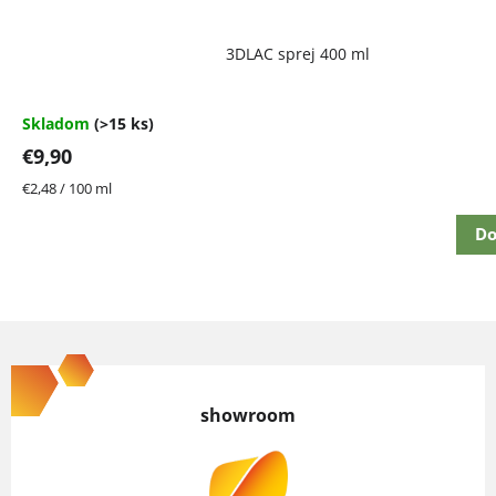
Priemerné
3DLAC sprej 400 ml
hodnotenie
produktu
je
4,7
Skladom
(>15 ks)
z
€9,90
5
hviezdičiek.
Jednotková
€2,48 / 100 ml
cena:
Do
Z
á
p
showroom
ä
t