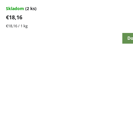
Skladom
(2 ks)
€18,16
Jednotková
€18,16 / 1 kg
cena:
Do