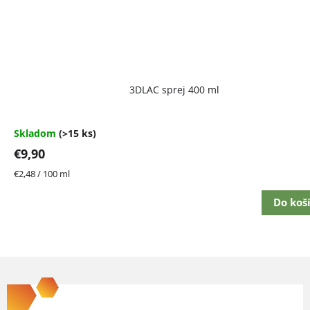
Priemerné
3DLAC sprej 400 ml
hodnotenie
produktu
je
4,7
Skladom
(>15 ks)
z
€9,90
5
hviezdičiek.
Jednotková
€2,48 / 100 ml
cena:
Do koš
Z
á
p