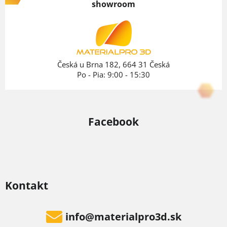
showroom
ä
t
i
e
Česká u Brna 182, 664 31 Česká
Po - Pia: 9:00 - 15:30
Facebook
Kontakt
info
@
materialpro3d.sk