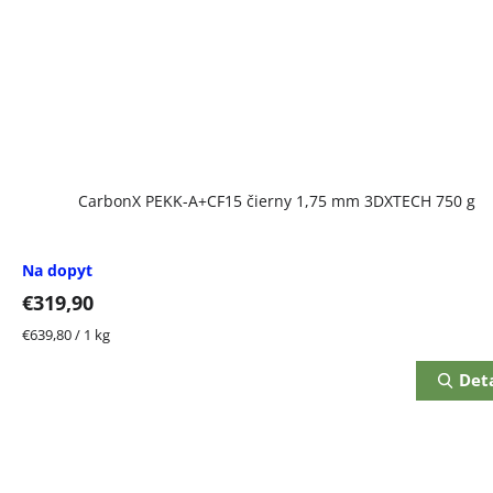
CarbonX PEKK-A+CF15 čierny 1,75 mm 3DXTECH 750 g
Na dopyt
€319,90
Jednotková
€639,80 / 1 kg
cena:
Deta