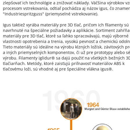
zlepšovať ich technológie a znižovať náklady. Väčšina výrobkov vz
procesom vstrekovania, odtiaľ pochádza aj názov igus, čo zname
"Industriespritzguss" (priemyselné vstrekovanie).
Igus taktiež vyrába materiály pre 3D tlač, pričom ich filamenty sú
navrhnuté na špeciálne požiadavky a aplikácie. Sortiment zahŕňa
materiály pre 3D tlač, ktoré sa ľahko spracovávajú, majú výborné
vlastnosti opotrebenia a trenia, vysokú pevnosť a chemickú odoln
Tieto materiály sú ideálne na výrobu klzných ložísk, závitových p
a iných priemyselných komponentov, či už pre prototypy alebo s
výrobu. Filamenty iglidur® sa dajú použiť na všetkých bežných 3
tlačiarňach. Metódy, ktoré zaisťujú priľnavosť materiálov ABS k
tlačovému loži, sú vhodné aj pre špeciálne vlákna igus®.