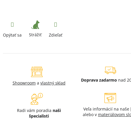
Strážiť
Opýtať sa
Zdieľať
Doprava zadarmo
nad 20
Shoowroom
a
vlastný sklad
Veľa informácií na naše
Radi vám poradia
naši
alebo v
materiálovom sl
špecialisti