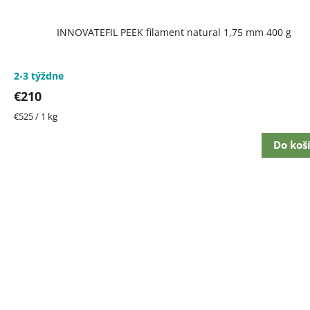
INNOVATEFIL PEEK filament natural 1,75 mm 400 g
2-3 týždne
€210
Jednotková
€525 / 1 kg
cena:
Do koš