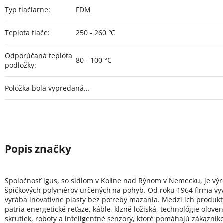
Typ tlačiarne
:
FDM
Teplota tlače
:
250 - 260 °C
Odporúčaná teplota
80 - 100 °C
podložky
:
Položka bola vypredaná…
Spoločnosť igus, so sídlom v Kolíne nad Rýnom v Nemecku, je v
špičkových polymérov určených na pohyb. Od roku 1964 firma vyv
vyrába inovatívne plasty bez potreby mazania. Medzi ich produkt
patria energetické reťaze, káble, klzné ložiská, technológie olove
skrutiek, roboty a inteligentné senzory, ktoré pomáhajú zákazní