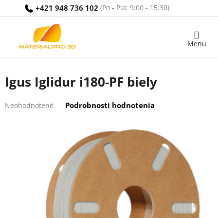
Prejsť
+421 948 736 102
na
obsah
Nákupný
košík
Igus Iglidur i180-PF biely
Priemerné
Podrobnosti hodnotenia
Neohodnotené
hodnotenie
produktu
je
0,0
z
5
hviezdičiek.