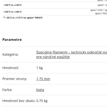
Špeciálne filamenty – technicky pokročilé ma
Kategória
:
pre náročné použitie
Hmotnosť
:
1 kg
Priemer struny
:
1,75 mm
Farba
:
biela
Hmotnosť bez obalu
:
0,75 kg