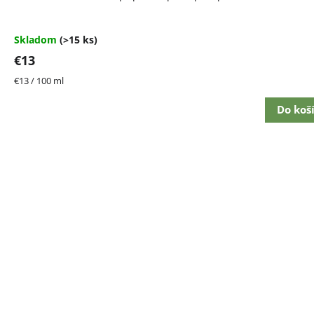
Skladom
(>15 ks)
€13
Jednotková
€13 / 100 ml
cena:
Do koš