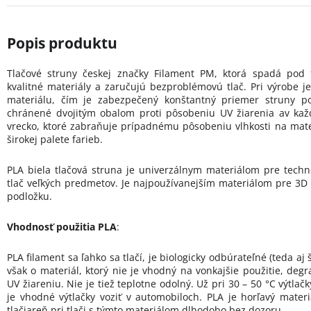
Tlačové struny českej značky Filament PM, ktorá spadá pod 
kvalitné materiály a zaručujú bezproblémovú tlač. Pri výrobe j
materiálu, čím je zabezpečený konštantný priemer struny po 
chránené dvojitým obalom proti pôsobeniu UV žiarenia av kaž
vrecko, ktoré zabraňuje prípadnému pôsobeniu vlhkosti na mater
širokej palete farieb.
PLA biela tlačová struna je univerzálnym materiálom pre tech
tlač veľkých predmetov. Je najpoužívanejším materiálom pre 3D t
podložku.
Vhodnosť použitia PLA
:
PLA filament sa ľahko sa tlačí, je biologicky odbúrateľné (teda aj
však o materiál, ktorý nie je vhodný na vonkajšie použitie, deg
UV žiareniu. Nie je tiež teplotne odolný. Už pri 30 – 50 °C výtla
je vhodné výtlačky voziť v automobiloch. PLA je horľavý mate
tlačiareň pri tlači s týmto materiálom dlhodobo bez dozoru.