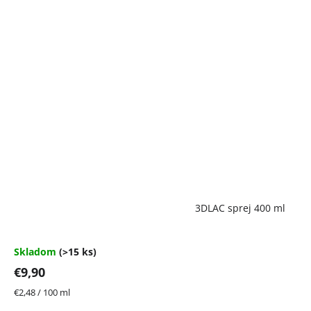
Priemerné
3DLAC sprej 400 ml
hodnotenie
produktu
je
4,7
Skladom
(>15 ks)
z
€9,90
5
hviezdičiek.
Jednotková
€2,48 / 100 ml
cena: