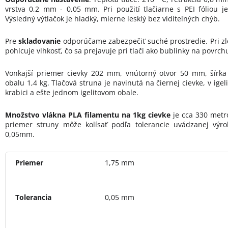
vrstva 0,2 mm - 0,05 mm. Pri použití tlačiarne s PEI fóliou 
Výsledný výtlačok je hladký, mierne lesklý bez viditeľných chýb.
Pre
skladovanie
odporúčame zabezpečiť suché prostredie. Pri zl
pohlcuje vlhkosť, čo sa prejavuje pri tlači ako bublinky na povrch
Vonkajší priemer cievky 202 mm, vnútorný otvor 50 mm, šírk
obalu 1,4 kg. Tlačová struna je navinutá na čiernej cievke, v ig
krabici a ešte jednom igelitovom obale.
Množstvo vlákna PLA filamentu na 1kg cievke
je cca 330 metro
priemer struny môže kolísať podľa tolerancie uvádzanej výr
0,05mm.
Priemer
1,75 mm
Tolerancia
0,05 mm