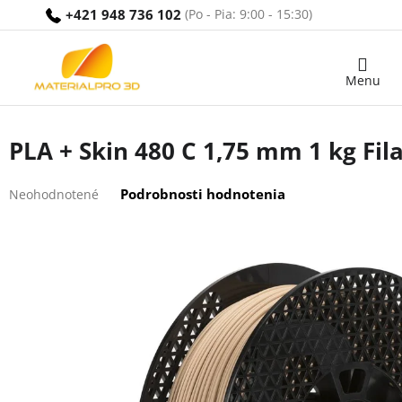
Prejsť
+421 948 736 102
na
obsah
Nákupný
košík
PLA + Skin 480 C 1,75 mm 1 kg Fi
Priemerné
Podrobnosti hodnotenia
Neohodnotené
hodnotenie
produktu
je
0,0
z
5
hviezdičiek.