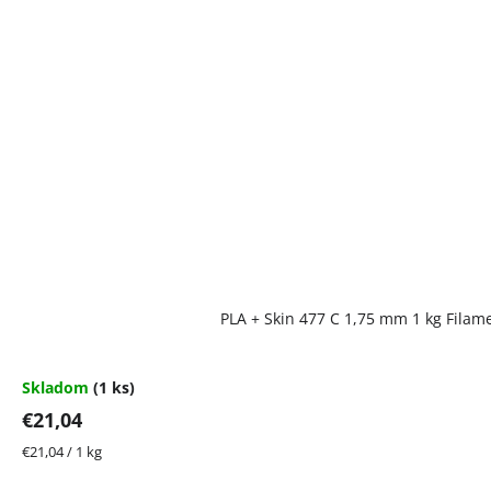
PLA + Skin 477 C 1,75 mm 1 kg Filam
Skladom
(1 ks)
€21,04
Jednotková
€21,04 / 1 kg
cena: