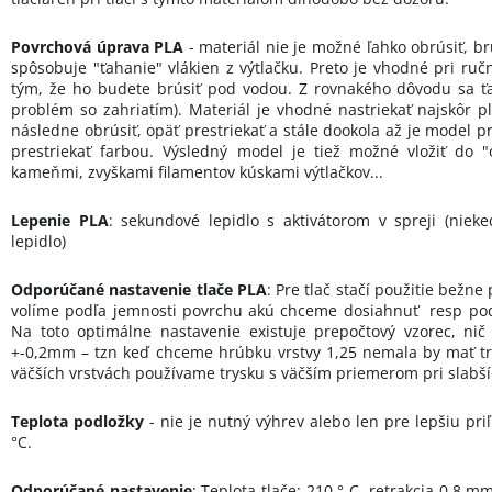
Povrchová úprava PLA
- materiál nie je možné ľahko obrúsiť, br
spôsobuje "ťahanie" vlákien z výtlačku. Preto je vhodné pri ruč
tým, že ho budete brúsiť pod vodou. Z rovnakého dôvodu sa ťaž
problém so zahriatím). Materiál je vhodné nastriekať najskôr p
následne obrúsiť, opäť prestriekať a stále dookola až je model 
prestriekať farbou. Výsledný model je tiež možné vložiť do "
kameňmi, zvyškami filamentov kúskami výtlačkov...
Lepenie PLA
: sekundové lepidlo s aktivátorom v spreji (nie
lepidlo)
Odporúčané nastavenie tlače PLA
: Pre tlač stačí použitie bežne
volíme podľa jemnosti povrchu akú chceme dosiahnuť resp podľa 
Na toto optimálne nastavenie existuje prepočtový vzorec, nič
+-0,2mm – tzn keď chceme hrúbku vrstvy 1,25 nemala by mať tr
väčších vrstvách používame trysku s väčším priemerom pri slabš
Teplota podložky
- nie je nutný výhrev alebo len pre lepšiu pri
°C.
Odporúčané nastavenie
: Teplota tlače: 210 ° C, retrakcia 0,8 m