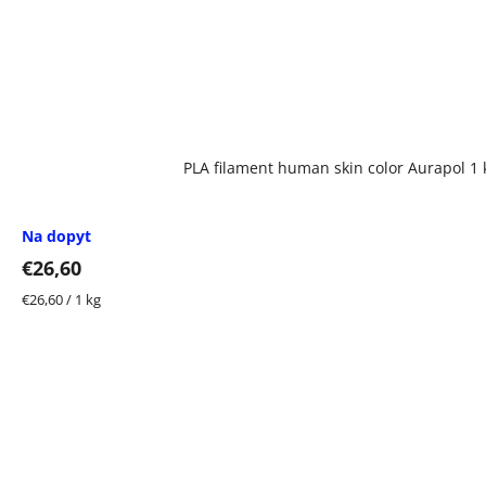
PLA filament human skin color Aurapol 1
Na dopyt
€26,60
Jednotková
€26,60 / 1 kg
cena: