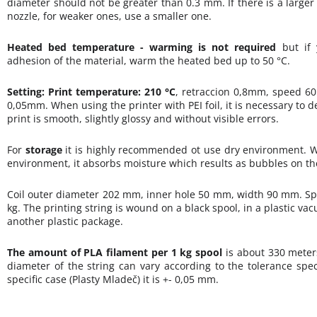
diameter should not be greater than 0.3 mm. If there is a larger 
nozzle, for weaker ones, use a smaller one.
Heated bed temperature
- warming is not required
but if 
adhesion of the material, warm the heated bed up to 50 °C.
Setting: Print temperature: 210 °C
, retraccion 0,8mm, speed 60
0,05mm. When using the printer with PEI foil, it is necessary to 
print is smooth, slightly glossy and without visible errors.
For
storage
it is highly recommended ot use dry environment. 
environment, it absorbs moisture which results as bubbles on th
Coil outer diameter 202 mm, inner hole 50 mm, width 90 mm. Spo
kg. The printing string is wound on a black spool, in a plastic 
another plastic package.
The amount of PLA filament per 1 kg spool
is about 330 meter
diameter of the string can vary according to the tolerance spec
specific case (Plasty Mladeč) it is +- 0,05 mm.