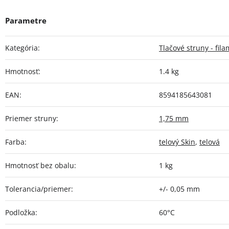
Kategória
:
Tlačové struny - fil
Hmotnosť
:
1.4 kg
EAN
:
8594185643081
Priemer struny
:
1,75 mm
Farba
:
telový Skin
,
telová
Hmotnosť bez obalu
:
1 kg
Tolerancia/priemer
:
+/- 0,05 mm
Podložka
:
60°C