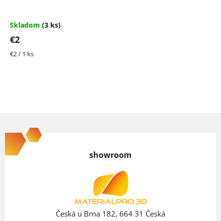
Skladom
(3 ks)
€2
Jednotková
€2 / 1 ks
cena:
Z
á
p
showroom
ä
t
i
e
Česká u Brna 182, 664 31 Česká