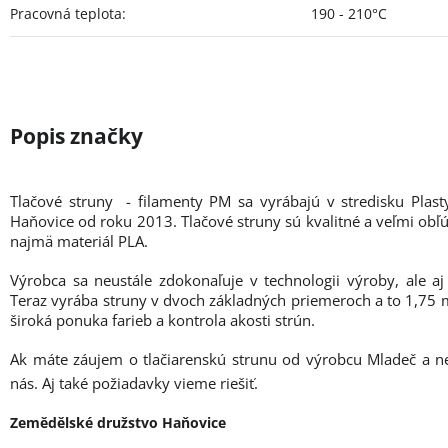
Pracovná teplota
:
190 - 210°C
Tlačové struny - filamenty PM sa vyrábajú v stredisku Plas
Haňovice od roku 2013. Tlačové struny sú kvalitné a veľmi obľú
najmä materiál PLA.
Výrobca sa neustále zdokonaľuje v technologii výroby, ale aj
Teraz vyrába struny v dvoch základných priemeroch a to 1,7
široká ponuka farieb a kontrola akosti strún.
Ak máte záujem o tlačiarenskú strunu od výrobcu Mladeč a n
nás. Aj také požiadavky vieme riešiť.
Zemědělské družstvo Haňovice