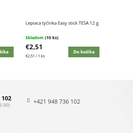
Lepiaca tyčinka Easy stick TESA 12 g
Skladom
(10 ks)
€2,51
šíka
Do košíka
Jednotková
€2,51 / 1 ks
cena:
 102
+421 948 736 102