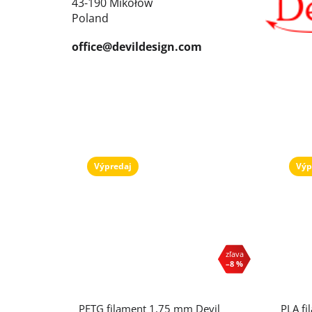
43-190 Mikołów
Poland
office@devildesign.com
Výpredaj
Výp
–8 %
PETG filament 1,75 mm Devil
PLA fi