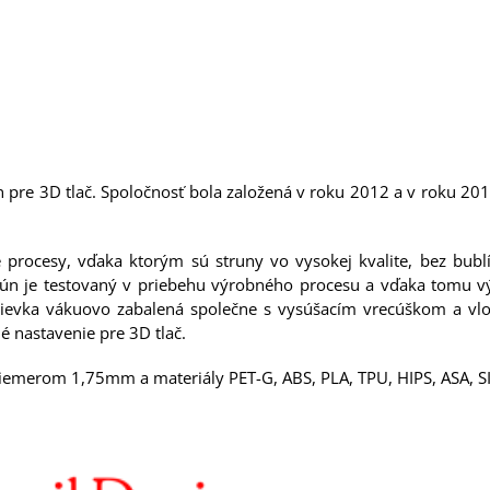
n pre 3D tlač. Spoločnosť bola založená v roku 2012 a v roku 20
é procesy, vďaka ktorým sú struny vo vysokej kvalite, bez bubl
trún je testovaný v priebehu výrobného procesu a vďaka tomu vý
á cievka vákuovo zabalená společne s vysúšacím vrecúškom a vlo
é nastavenie pre 3D tlač.
iemerom 1,75mm a materiály PET-G, ABS, PLA, TPU, HIPS, ASA, SILK