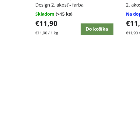
Design 2. akosť - farba
2. akos
Skladom
(>15 ks)
Na do
€11,90
€11
Do košíka
Jednotková
Jednot
€11,90 / 1 kg
€11,90 /
cena:
cena: