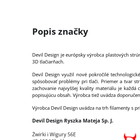
Devil Design je európsky výrobca plastových strú
3D tlačiarňach.
Devil Design využil nové pokročilé technologick
spôsobovať problémy pri tlači. Priemer a tvar s
zachovanie najvyššej kvality materiálu je každ
popisujúcu obsah. Výrobca tiež uvádza doporučen
Výrobca Devil Design uvádza na trh filamenty s pr
Devil Design Ryszka Mateja Sp. J.
Żwirki i Wigury 56E