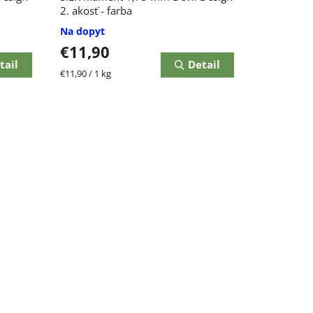
2. akosť - farba
Na dopyt
€11,90
tail
Detail
Jednotková
€11,90 / 1 kg
cena: