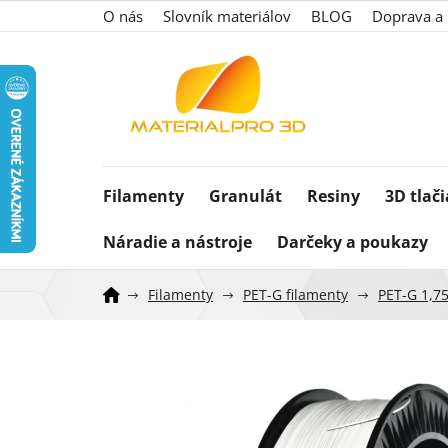
Prejsť
O nás
Slovník materiálov
BLOG
Doprava a 
na
obsah
Filamenty
Granulát
Resiny
3D tlač
Náradie a nástroje
Darčeky a poukazy
Filamenty
PET-G filamenty
PET-G 1,7