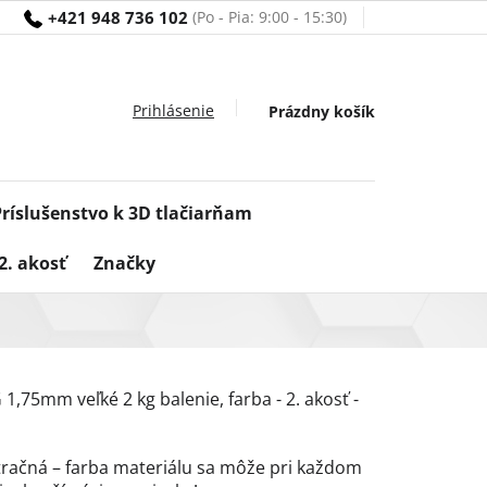
+421 948 736 102
Nákupný
Prázdny košík
košík
Príslušenstvo k 3D tlačiarňam
2. akosť
Značky
1,75mm veľké 2 kg balenie, farba - 2. akosť -
stračná – farba materiálu sa môže pri každom