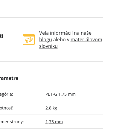
Veľa informácií na naše
ši
blogu
alebo v
materiálovom
slovníku
egória
:
PET-G 1,75 mm
otnosť
:
2.8 kg
emer struny
:
1,75 mm