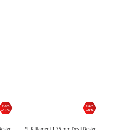
–13 %
–8 %
Design
SILK filament 1,75 mm Devil Design