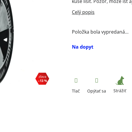
kuse líšiť. Pozor, môže ísť a
Položka bola vypredaná…
Na dopyt
–13 %
Strážiť
Tlač
Opýtať sa