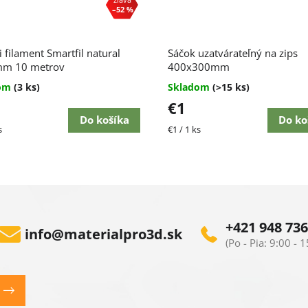
–52 %
Priemerné
i filament Smartfil natural
Sáčok uzatvárateľný na zips
hodnotenie
mm 10 metrov
produktu
400x300mm
je
dom
(3 ks)
Skladom
(>15 ks)
4,5
€1
z
5
Do košíka
Do ko
ková
Jednotková
s
€1 / 1 ks
hviezdičiek.
cena:
+421 948 736
info
@
materialpro3d.sk