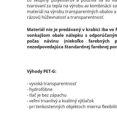
zo skupiny polyesterov a používa sa vo vl
tvarovaní za tepla na výrobu av kombinácii so
materiál na výrobu transparentných obalov a 
rázovú húževnatosť a transparentnosť.
Materiál nie je predávaný v krabici iba vo 
vonkajšom obale nálepku s odporúčaným
počas návinu (niekoľko farebných p
nezodpovedajúca štandardnej farebnej ponu
Výhody PET-G:
- vysoká transparentnosť
- hydrofóbne
- tlač je bez zápachu
- veľmi trvanlivý a kvalitný výtlačok
- pri tenkostenných objektoch mierna flexibili