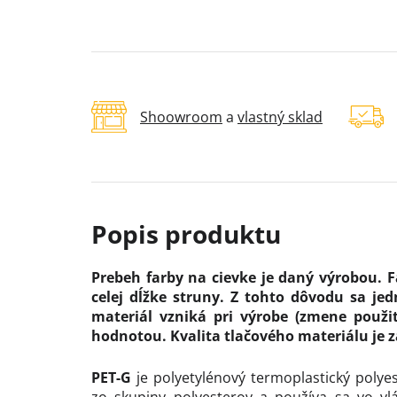
Shoowroom
a
vlastný sklad
Prebeh farby na cievke je daný výrobou. 
celej dĺžke struny. Z tohto dôvodu sa je
materiál vzniká pri výrobe (zmene použ
hodnotou. Kvalita tlačového materiálu je z
PET-G
je polyetylénový termoplastický polyes