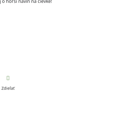
j o horší návin na cievke!
Zdieľať