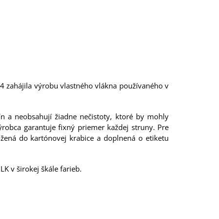
14 zahájila výrobu vlastného vlákna používaného v
ín a neobsahují žiadne nečistoty, ktoré by mohly
robca garantuje fixný priemer každej struny. Pre
žená do kartónovej krabice a doplnená o etiketu
 v širokej škále farieb.