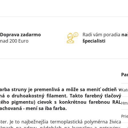
Doprava zadarmo
Radi vám poradia
na
nad 200 Euro
špecialisti
Farba struny je premenlivá a môže sa meniť odtieň v
Kat
dná o druhoakostný filament. Takto farebný tlačový
itého pigmentu) cievok s konkrétnou farebnou RAL
Hm
achovaná - mení sa iba farba.
Pri
ter. Je to najbežnejšia termoplastická polymérna živica