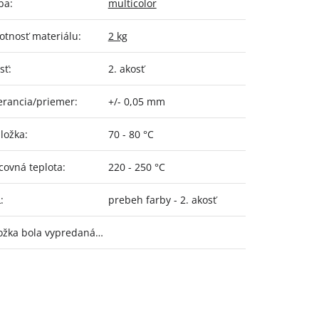
ba
:
multicolor
tnosť materiálu
:
2 kg
sť
:
2. akosť
erancia/priemer
:
+/- 0,05 mm
ložka
:
70 - 80 °C
covná teplota
:
220 - 250 °C
L
:
prebeh farby - 2. akosť
ožka bola vypredaná…