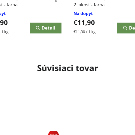
ť - farba
2. akosť - farba
pyt
Na dopyt
,90
€11,90
Detail
De
ková
Jednotková
 1 kg
€11,90 / 1 kg
cena:
Súvisiaci tovar