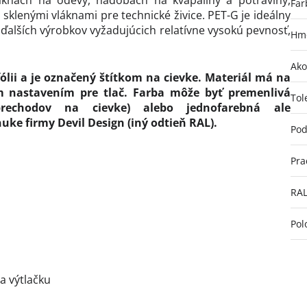
áknach na odevy, nádobách na kvapaliny a potraviny,
Far
 sklenými vláknami pre technické živice. PET-G je ideálny
ďalších výrobkov vyžadujúcich relatívne vysokú pevnosť,
Hmo
Ako
fólii a je označený štítkom na cievke. Materiál má na
 nastavením pre tlač. Farba môže byť premenlivá
Tol
rechodov na cievke) alebo jednofarebná ale
ke firmy Devil Design (iný odtieň RAL).
Pod
Pra
RA
Pol
ta výtlačku