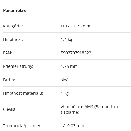
Kategória
:
PET-G 1,75 mm
Hmotnosť
:
1.4 kg
EAN
:
5903707918522
Priemer struny
:
1,75 mm
Farba
:
sivá
Hmotnosť materiálu
:
1 kg
vhodné pre AMS (Bambu Lab
Cievka
:
tlačiarne)
Tolerancia/priemer
:
+/- 0,03 mm