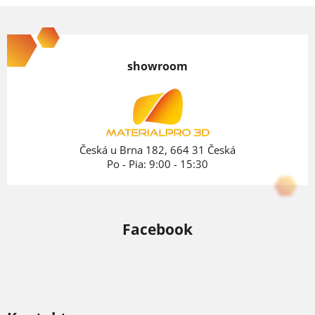
Z
á
p
showroom
ä
t
i
e
Česká u Brna 182, 664 31 Česká
Po - Pia: 9:00 - 15:30
Facebook