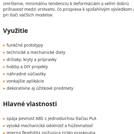
zmrštenie, minimálnu tendenciu k deformáciám a veľmi dobrú
priľnavosť medzi vrstvami, čo prispieva k spoľahlivým výsledkom 
pri tlači väčších modelov.
Využitie
funkčné prototypy
technické a mechanické diely
držiaky, kryty a prípravky
hobby a DIY projekty
náhradné súčiastky
vonkajšie aplikácie
dekoratívne aj úžitkové predmety
Hlavné vlastnosti
spája pevnosť ABS s jednoduchou tlačou PLA
vysoká mechanická odolnosť a húževnatosť
mierna flexibilita znižujúca riziko prasknutia