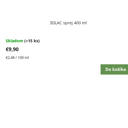
Priemerné
3DLAC sprej 400 ml
hodnotenie
produktu
je
4,7
Skladom
(>15 ks)
z
€9,90
5
hviezdičiek.
Jednotková
€2,48 / 100 ml
cena:
Do košíka