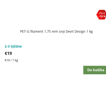
–15 %
PET-G filament 1,75 mm sivý Devil Design 1 kg
2-3 týždne
€19
Jednotková
€19 / 1 kg
cena:
Do košíka