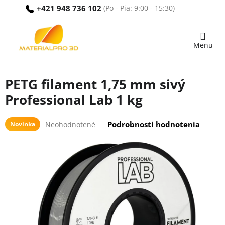
Prejsť
+421 948 736 102
na
obsah
Nákupný
košík
PETG filament 1,75 mm sivý
Professional Lab 1 kg
Priemerné
Podrobnosti hodnotenia
Novinka
Neohodnotené
hodnotenie
produktu
je
0,0
z
5
hviezdičiek.