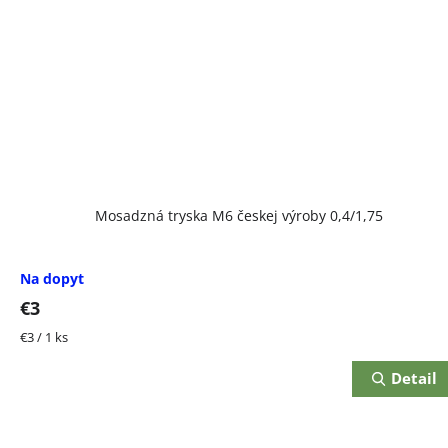
Mosadzná tryska M6 českej výroby 0,4/1,75
Na dopyt
€3
Jednotková
€3 / 1 ks
cena:
Detail