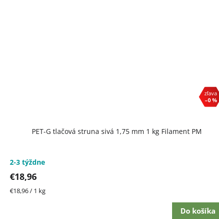
–0 %
PET-G tlačová struna sivá 1,75 mm 1 kg Filament PM
2-3 týždne
€18,96
Jednotková
€18,96 / 1 kg
cena:
Do košíka