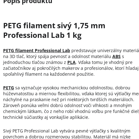
PETG filament sivý 1,75 mm
Professional Lab 1 kg
PETG filament Professional Lab
predstavuje univerzálny materiá
na 3D tlač, ktorý spája pevnosť a odolnosť materiálu
ABS
s
jednoduchou tlačou známou z
PLA
. Vďaka tomu je vhodný pre
začiatočníkov aj pokročilých makerov a profesionálov, ktorí hľada
spoľahlivý filament na každodenné použitie.
PETG
sa vyznačuje vysokou mechanickou odolnosťou, dobrou
húževnatosťou a miernou flexibilitou, vďaka ktorej sú výtlačky me
náchylné na praskanie než pri niektorých tvrdších materiáloch.
Zároveň ponúka veľmi dobrú odolnosť voči vlhkosti a mnohým
chemickým látkam, čo z neho robí vhodnú voľbu pre funkčné diel
technické súčiastky aj vonkajšie aplikácie.
Sivý PETG Professional Lab vytvára pevné výtlačky s kvalitným
povrchom a dobrou rozmerovou stabilitou. Materiál má nízke