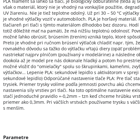
PLA filament sa ľahko sa tlačí, je biologicky odbúrateľné (teda aj 
však o materiál, ktorý nie je vhodný na vonkajšie použitie, degrad
UV žiareniu. Nie je tiež teplotne odolný. Už pri 30 – 50 °C výtlač
je vhodné výtlačky voziť v automobiloch. PLA je horľavý materiá
tlačiareň pri tlači s týmto materiálom dlhodobo bez dozoru. Hodí s
totiž dôležité mať na pamäti, že má nižšiu teplotnú odolnosť.
Pov
možné ľahko obrúsiť, brúsením (trením) vzniká teplo, ktoré spôsob
Preto je vhodné pri ručnom brúsení výtlačok chladiť napr. tým, ž
rovnakého dôvodu sa ťažko do výtlačku vŕtajú diery (opäť problém
nastriekať najprv plničom (používaný v modelárine) a následne obr
dookola až je model pre nás dokonale hladký a potom ho prestrie
možné vložiť do "omielačky" spolu so škrupinkami, kameňmi, zvy
výtlačkov...
Lepenie PLA: sekundové lepidlo s aktivátorom v spreji
sekundové lepidlo)
Odporúčané nastavenie tlače PLA: Pre tlač st
trysiek. Priemer trysky volíme podľa jemnosti povrchu akú chce
nastavenia sily vrstiev pri tlači. Na toto optimálne nastavenie ex
stačí jednoduché pravidlo +-0,2mm – tzn keď chceme hrúbku vrst
priemer ako 0,3mm. Pri väčších vrstvách používame trysku s väč
s menším.