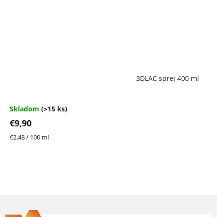
Priemerné
3DLAC sprej 400 ml
hodnotenie
produktu
je
4,7
Skladom
(>15 ks)
z
€9,90
5
hviezdičiek.
Jednotková
€2,48 / 100 ml
cena:
Z