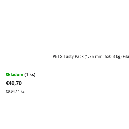
PETG Tasty Pack (1,75 mm; 5x0,3 kg) Fi
Skladom
(1 ks)
€49,70
Jednotková
€9,94 / 1 ks
cena: