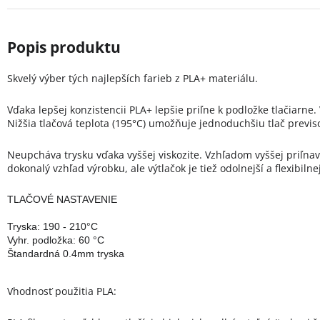
Skvelý výber tých najlepších farieb z PLA+ materiálu.
Vďaka lepšej konzistencii PLA+ lepšie priľne k podložke tlačiarne.
Nižšia tlačová teplota (195°C) umožňuje jednoduchšiu tlač previs
Neupcháva trysku vďaka vyššej viskozite.
Vzhľadom vyššej priľnavo
dokonalý vzhľad výrobku, ale výtlačok je tiež odolnejší a flexibilnej
TLAČOVÉ NASTAVENIE
Tryska: 190 - 210°C

Vyhr. podložka: 60 °C

Štandardná 0.4mm tryska
Vhodnosť použitia PLA: