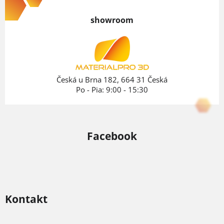
á
p
showroom
ä
t
i
e
Česká u Brna 182, 664 31 Česká
Po - Pia: 9:00 - 15:30
Facebook
Kontakt