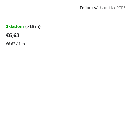
Teflónová hadička
PTFE
Skladom
(>15 m)
€6,63
Jednotková
€6,63 / 1 m
cena: