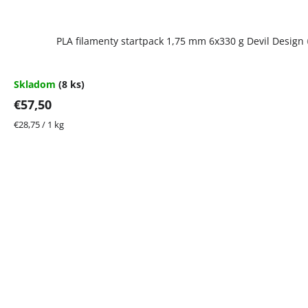
PLA filamenty startpack 1,75 mm 6x330 g Devil Design
Skladom
(8 ks)
€57,50
Jednotková
€28,75 / 1 kg
cena: