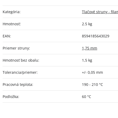
Kategória
:
Tlačové struny - fil
Hmotnosť
:
2.5 kg
EAN
:
8594185643029
Priemer struny
:
1,75 mm
Hmotnosť bez obalu
:
1,5 kg
Tolerancia/priemer
:
+/- 0,05 mm
Pracovná teplota
:
190 - 210 °C
Podložka
:
60 °C