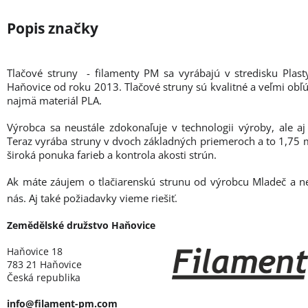
Tlačové struny - filamenty PM sa vyrábajú v stredisku Plas
Haňovice od roku 2013. Tlačové struny sú kvalitné a veľmi obľú
najmä materiál PLA.
Výrobca sa neustále zdokonaľuje v technologii výroby, ale aj
Teraz vyrába struny v dvoch základných priemeroch a to 1,7
široká ponuka farieb a kontrola akosti strún.
Ak máte záujem o tlačiarenskú strunu od výrobcu Mladeč a n
nás. Aj také požiadavky vieme riešiť.
Zemědělské družstvo Haňovice
Haňovice 18
783 21 Haňovice
Česká republika
info@filament-pm.com