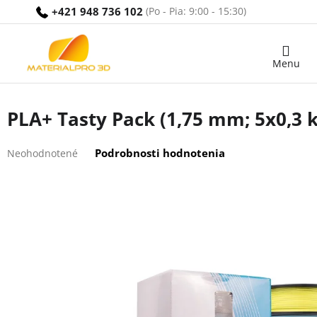
Prejsť
+421 948 736 102
na
obsah
Nákupný
košík
PLA+ Tasty Pack (1,75 mm; 5x0,3 
Priemerné
Podrobnosti hodnotenia
Neohodnotené
hodnotenie
produktu
je
0,0
z
5
hviezdičiek.