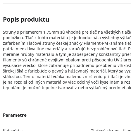
Struny s priemerom 1,75mm sú vhodné pre tlač na všetkých tlači
podložkou. Tlač z tohto materiálu je jednoduchá a výsledný výtla
zafarbením.
Tlačové struny českej značky Filament-PM (známe tie
patria medzi kvalitné materiály a zaručujú bezproblémovú tlač. Pr
meranie hrúbky materiálu a tým je zabezpečený konštantný priemer
filamenty sú chránené dvojitým obalom proti pôsobeniu UV žiare
vysúšacie vrecko, ktoré zabraňuje prípadnému pôsobeniu vlhkosti 
širokej škále farieb.
Ide o pevný a húževnatý materiál, ktorý sa v
stálosťou. Tento materiál vďaka malému zmršteniu pri tlači je vh
je na rozdiel od iných materiálov viac odolný voči kyselinám a r
teplotám. Je možné tepelne tvarovať z neho vytlačený predmet al
Kategória
:
Tlačové struny - fil