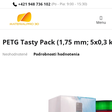
Prejsť
+421 948 736 102
na
obsah
Nákupný
košík
PETG Tasty Pack (1,75 mm; 5x0,3 
Priemerné
Podrobnosti hodnotenia
Neohodnotené
hodnotenie
produktu
je
0,0
z
5
hviezdičiek.