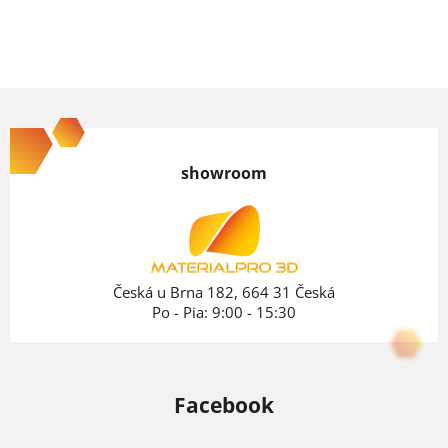
Z
á
p
showroom
ä
t
i
e
Česká u Brna 182, 664 31 Česká
Po - Pia: 9:00 - 15:30
Facebook