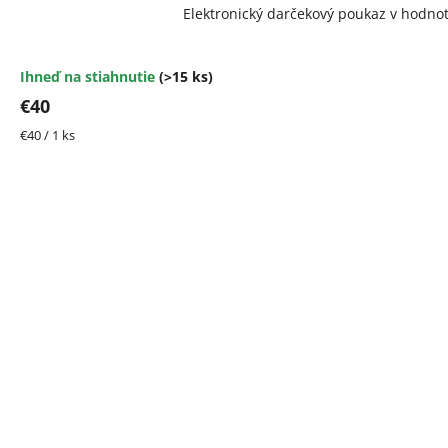
Elektronický darčekový poukaz v hodno
Ihneď na stiahnutie
(>15 ks)
€40
Jednotková
€40 / 1 ks
cena: