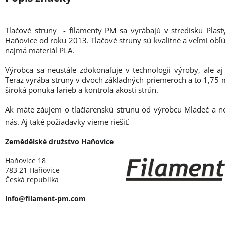
Tlačové struny - filamenty PM sa vyrábajú v stredisku Plas
Haňovice od roku 2013. Tlačové struny sú kvalitné a veľmi obľú
najmä materiál PLA.
Výrobca sa neustále zdokonaľuje v technologii výroby, ale aj
Teraz vyrába struny v dvoch základných priemeroch a to 1,7
široká ponuka farieb a kontrola akosti strún.
Ak máte záujem o tlačiarenskú strunu od výrobcu Mladeč a n
nás. Aj také požiadavky vieme riešiť.
Zemědělské družstvo Haňovice
Haňovice 18
783 21 Haňovice
Česká republika
info@filament-pm.com