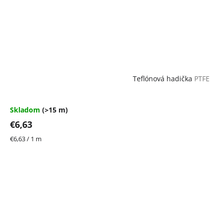
Teflónová hadička
PTFE
Skladom
(>15 m)
€6,63
Jednotková
€6,63 / 1 m
cena: