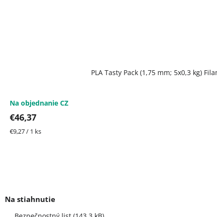
PLA Tasty Pack (1,75 mm; 5x0,3 kg) Fi
Na objednanie CZ
€46,37
Jednotková
€9,27 / 1 ks
cena:
Bezpečnostný list (143.3 kB)