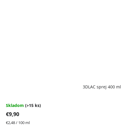
Priemerné
3DLAC sprej 400 ml
hodnotenie
produktu
je
4,7
Skladom
(>15 ks)
z
€9,90
5
hviezdičiek.
Jednotková
€2,48 / 100 ml
cena: